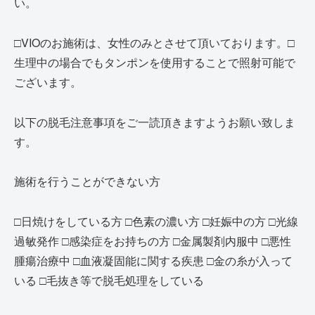
い。
□VIOのお施術は、女性のみとさせて頂いております。□
生理中の場合でもタンポンを使用することで照射可能で
ございます。
以下の脱毛注意事項をご一読頂きますようお願い致しま
す。
施術を行うことができない方
□日焼けをしている方 □色素の濃い方 □妊娠中の方 □光線
過敏発作 □感染症をお持ちの方 □金属製剤内服中 □悪性
腫瘍治療中 □血液凝固能に関する疾患 □金の糸が入って
いる □毛抜き等で脱毛処理をしている